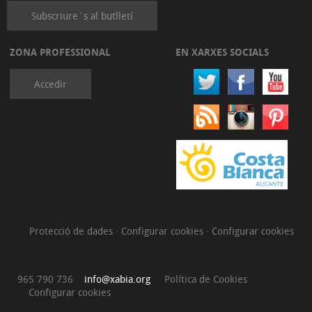
Subscriure´s al butlletí
ZONA PROFESSIONAL
EN XARXES SOCIALS
Accedir
Protecció de dades
·
Configurar cookies
·
Configurar cookies
965 790 736
info@xabia.org
Política de Cookies
Configurar cookies