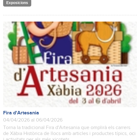
Exposicions
Fira d'Artesania
04/04/2026 al 06/04/2026
Torna la tradicional Fira d'Artesania que omplirà els carrers
de Xàbia Històrica de llocs amb articles i productes típics, oci
i activitats per als més xicotets.