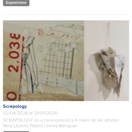
Exposicions
Scrapology
02/04/2026 al 31/05/2026
SCRAPOLOGY és u na exposició a 4 mans de les artistes
Nina Llorens Peters i Imma Mengual.