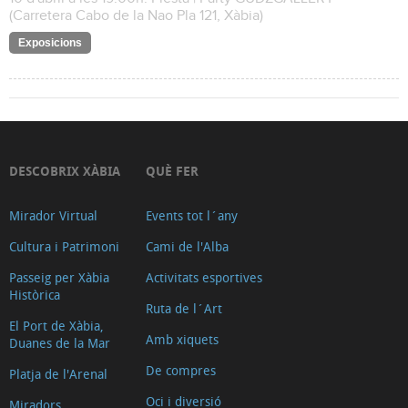
(Carretera Cabo de la Nao Pla 121, Xàbia)
Exposicions
DESCOBRIX XÀBIA
QUÈ FER
Mirador Virtual
Events tot l´any
Cultura i Patrimoni
Cami de l'Alba
Passeig per Xàbia
Activitats esportives
Històrica
Ruta de l´Art
El Port de Xàbia,
Amb xiquets
Duanes de la Mar
De compres
Platja de l'Arenal
Oci i diversió
Miradors