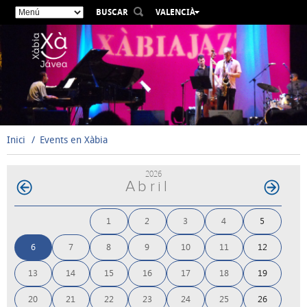
BUSCAR
VALENCIÀ
ESPAÑOL
ENGLISH
FRANÇAIS
DEUTSCH
РУССКИЙ
Inici
Events en Xàbia
2026
Abril
1
2
3
4
5
6
7
8
9
10
11
12
13
14
15
16
17
18
19
20
21
22
23
24
25
26