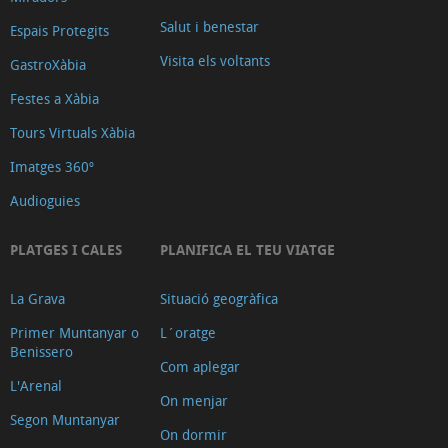
Salut i benestar
Espais Protegits
Visita els voltants
GastroXàbia
Festes a Xàbia
Tours Virtuals Xàbia
Imatges 360º
Audioguies
PLATGES I CALES
PLANIFICA EL TEU VIATGE
La Grava
Situació geogràfica
Primer Muntanyar o
L´oratge
Benissero
Com aplegar
L'Arenal
On menjar
Segon Muntanyar
On dormir