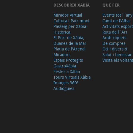
DESCOBRIX XÀBIA
QUÈ FER
Mirador Virtual
Events tot l´any
Cultura i Patrimoni
Cami de l'Alba
Passeig per Xàbia
Activitats espor
Històrica
Ruta de l´Art
El Port de Xàbia,
Amb xiquets
Duanes de la Mar
De compres
Platja de l'Arenal
Oci i diversió
Miradors
Salut i benestar
Espais Protegits
Visita els voltan
GastroXàbia
Festes a Xàbia
Tours Virtuals Xàbia
Imatges 360º
Audioguies