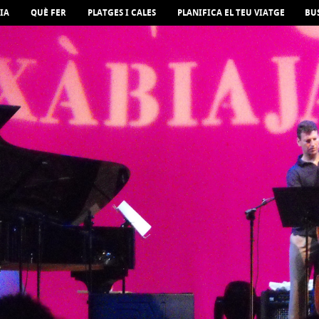
IA
QUÈ FER
PLATGES I CALES
PLANIFICA EL TEU VIATGE
BU