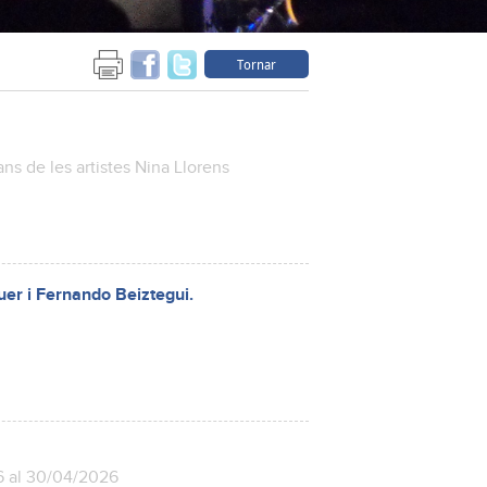
Tornar
 de les artistes Nina Llorens
uer i Fernando Beiztegui.
6 al 30/04/2026