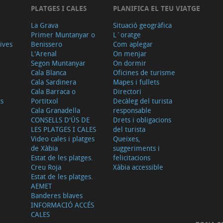
PLATGES I CALES
PLANIFICA EL TEU VIATGE
La Grava
Situació geogràfica
Primer Muntanyar o
L´oratge
tives
Benissero
Com aplegar
L'Arenal
On menjar
Segon Muntanyar
On dormir
Cala Blanca
Oficines de turisme
Cala Sardinera
Mapes i fullets
Cala Barraca o
Directori
ts
Portitxol
Decàleg del turista
Cala Granadella
responsable
CONSELLS D'ÚS DE
Drets i obligacions
LES PLATGES I CALES
del turista
Video cales i platges
Queixes,
de Xàbia
suggeriments i
Estat de les platges.
felicitacions
Creu Roja
Xàbia accessible
Estat de les platges.
AEMET
Banderes blaves
INFORMACIÓ ACCÉS
CALES