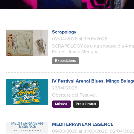
Scrapology
02/04/2026 al 31/05/2026
SCRAPOLOGY és u na exposició a 4 mans
Peters i Imma Mengual.
Exposicions
IV Festival Arenal Blues. Mingo Balag
23/04/2026
Obertura del Festival.
Música
Preu Gratuït
MEDITERRANEAN ESSENCE
09/03/2026 al 31/03/2026, 02/04/202