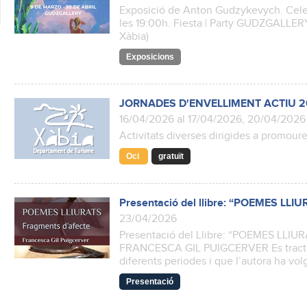
Exposició de Anton Gudzykevych. Celebr
les 19:00h. Fiesta | Party GUDZGALLERY
Xàbia)
Exposicions
JORNADES D'ENVELLIMENT ACTIU 
16/04/2026 al 17/04/2026, 20/04/2026
Activitats diverses dirigides a promoure
Oci
gratuït
Presentació del llibre: “POEMES L
23/04/2026
Presentació del Llibre: “POEMES LL
FRANCESCA GIL PUIGCERVER Es tracta 
diferents periodes i que l’autora ha vol
Presentació