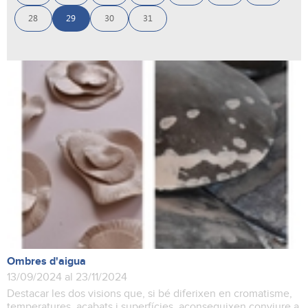
28
29
30
31
Ombres d'aigua
13/09/2024 al 23/11/2024
Destacar les dos visions que, si bé diferixen en cromatisme,
temperatures, acabats i superfícies, aconseguixen conviure a