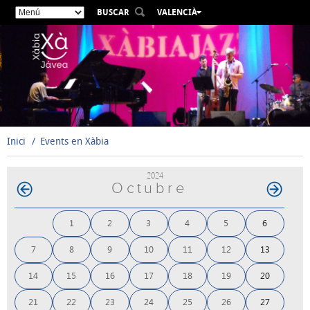
BUSCAR
VALENCIÀ
ESPAÑOL
ENGLISH
FRANÇAIS
DEUTSCH
РУССКИЙ
Inici
Events en Xàbia
2024
Octubre
1
2
3
4
5
6
7
8
9
10
11
12
13
14
15
16
17
18
19
20
21
22
23
24
25
26
27