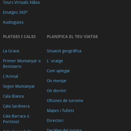
Tours Virtuals Xàbia
Imatges 360º
Audioguies
PLATGES I CALES
PLANIFICA EL TEU VIATGE
La Grava
Situació geogràfica
Primer Muntanyar o
L´oratge
Benissero
Com aplegar
L'Arenal
On menjar
Segon Muntanyar
On dormir
Cala Blanca
Oficines de turisme
Cala Sardinera
Mapes i fullets
Cala Barraca o
Directori
Portitxol
Decàleg del turista