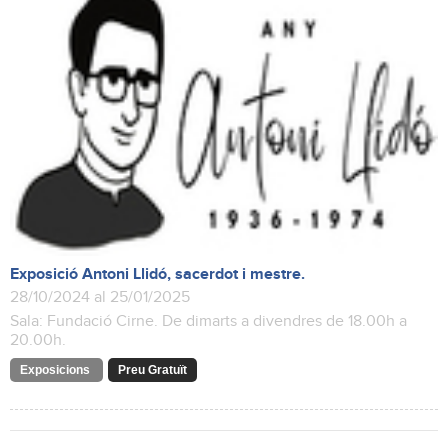
Exposició Antoni Llidó, sacerdot i mestre.
28/10/2024 al 25/01/2025
Sala: Fundació Cirne. De dimarts a divendres de 18.00h a
20.00h.
Exposicions
Preu Gratuït