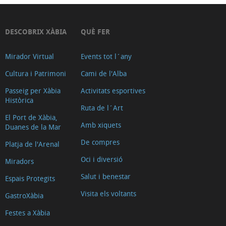
DESCOBRIX XÀBIA
QUÈ FER
Mirador Virtual
Events tot l´any
Cultura i Patrimoni
Cami de l'Alba
Passeig per Xàbia
Activitats esportives
Històrica
Ruta de l´Art
El Port de Xàbia,
Amb xiquets
Duanes de la Mar
De compres
Platja de l'Arenal
Oci i diversió
Miradors
Salut i benestar
Espais Protegits
Visita els voltants
GastroXàbia
Festes a Xàbia