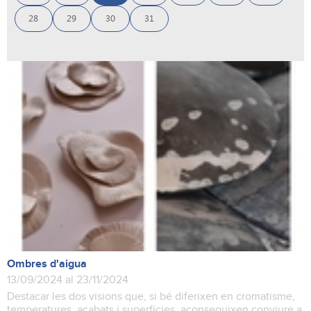
28
29
30
31
Ombres d'aigua
13/09/2024 al 23/11/2024
Destacar les dos visions que, si bé diferixen en cromatisme,
temperatures, acabats i superfícies, aconseguixen conviure a