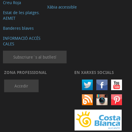
Creu Roja
Xàbia accessible
Estat de les platges.
AEMET
Banderes blaves
INFORMACIÓ ACCÉS
CALES
Subscriure´s al butlletí
ZONA PROFESSIONAL
EN XARXES SOCIALS
Accedir