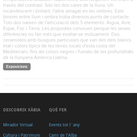
través del contrast. Són les dos cares de la lluna. Un
incandescent i brillant, l'altre amagat en les ombres. Este
binomi entre llum i ombra troba diversos punts de contacte.
Tots dos naixen de l'articulació dels 5 elements: Aigua, Aire,
Espai, Foc i Terra. Les propostes conviuen perquè les seues
diferències no fan més que exaltar-se mútuament. Dos
ceramistes amb busques particulars que van des dels blancs
mat i colors típics de les terres locals d'esta costa del
Mediterrani, fins als colors negres i fumats de les profunditats
de la llunyana Amèrica Llatina.
Exposicions
DESCOBRIX XÀBIA
QUÈ FER
Mirador Virtual
Events tot l´any
Cultura i Patrimoni
Cami de l'Alba