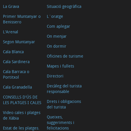
La Grava
Situació geogràfica
Primer Muntanyar o
L´oratge
Benissero
Com aplegar
L'Arenal
On menjar
Segon Muntanyar
On dormir
Cala Blanca
Oficines de turisme
Cala Sardinera
Mapes i fullets
Cala Barraca o
Directori
Portitxol
Decàleg del turista
Cala Granadella
responsable
CONSELLS D'ÚS DE
Drets i obligacions
LES PLATGES I CALES
del turista
Video cales i platges
Queixes,
de Xàbia
suggeriments i
Estat de les platges.
felicitacions