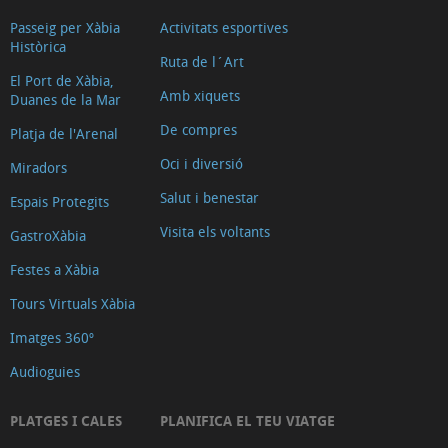
Passeig per Xàbia
Activitats esportives
Històrica
Ruta de l´Art
El Port de Xàbia,
Amb xiquets
Duanes de la Mar
De compres
Platja de l'Arenal
Oci i diversió
Miradors
Salut i benestar
Espais Protegits
Visita els voltants
GastroXàbia
Festes a Xàbia
Tours Virtuals Xàbia
Imatges 360º
Audioguies
PLATGES I CALES
PLANIFICA EL TEU VIATGE