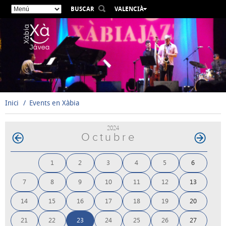
BUSCAR
VALENCIÀ
ESPAÑOL
ENGLISH
FRANÇAIS
DEUTSCH
РУССКИЙ
Inici
Events en Xàbia
2024
Octubre
1
2
3
4
5
6
7
8
9
10
11
12
13
14
15
16
17
18
19
20
21
22
23
24
25
26
27