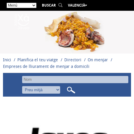
BUSCAR
VALENCIÀ
ESPAÑOL
ENGLISH
FRANÇAIS
DEUTSCH
РУССКИЙ
Inici
Planifica el teu viatge
Directori
On menjar
Empreses de lliurament de menjar a domicili