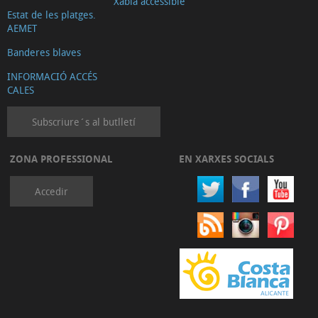
Xàbia accessible
Estat de les platges.
AEMET
Banderes blaves
INFORMACIÓ ACCÉS
CALES
Subscriure´s al butlletí
ZONA PROFESSIONAL
EN XARXES SOCIALS
Accedir