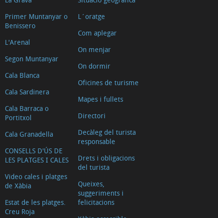
Primer Muntanyar o
L´oratge
Benissero
Com aplegar
L'Arenal
On menjar
Segon Muntanyar
On dormir
Cala Blanca
Oficines de turisme
Cala Sardinera
Mapes i fullets
Cala Barraca o
Directori
Portitxol
Decàleg del turista
Cala Granadella
responsable
CONSELLS D'ÚS DE
Drets i obligacions
LES PLATGES I CALES
del turista
Video cales i platges
Queixes,
de Xàbia
suggeriments i
Estat de les platges.
felicitacions
Creu Roja