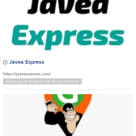
Jávea Express
https://javeaexpress.com/
Empreses de lliurament de menjar a domicili