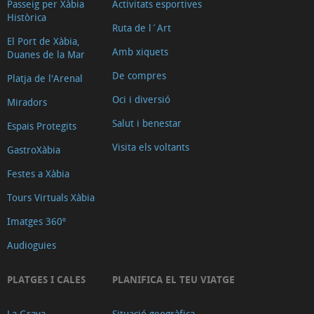
Passeig per Xàbia
Activitats esportives
Històrica
Ruta de l´Art
El Port de Xàbia,
Amb xiquets
Duanes de la Mar
De compres
Platja de l'Arenal
Oci i diversió
Miradors
Salut i benestar
Espais Protegits
Visita els voltants
GastroXàbia
Festes a Xàbia
Tours Virtuals Xàbia
Imatges 360º
Audioguies
PLATGES I CALES
PLANIFICA EL TEU VIATGE
La Grava
Situació geogràfica