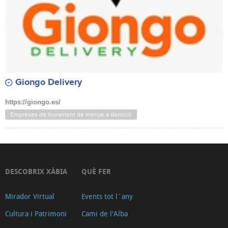
Giongo Delivery
https://giongo.es/
Empreses de lliurament de menjar a domicili
DESCOBRIX XÀBIA
QUÈ FER
Mirador Virtual
Events tot l´any
Cultura i Patrimoni
Cami de l'Alba