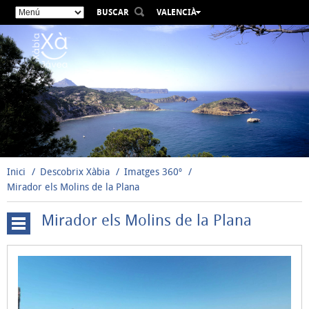
BUSCAR
VALENCIÀ
ESPAÑOL
ENGLISH
FRANÇAIS
DEUTSCH
РУССКИЙ
Inici
Descobrix Xàbia
Imatges 360º
Mirador els Molins de la Plana
Mirador els Molins de la Plana
Cala
Blanca
-
Primera