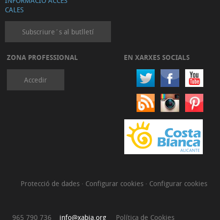
INFORMACIÓ ACCÉS
CALES
Subscriure´s al butlletí
ZONA PROFESSIONAL
EN XARXES SOCIALS
Accedir
Protecció de dades
·
Configurar cookies
·
Configurar cookies
965 790 736
info@xabia.org
Política de Cookies