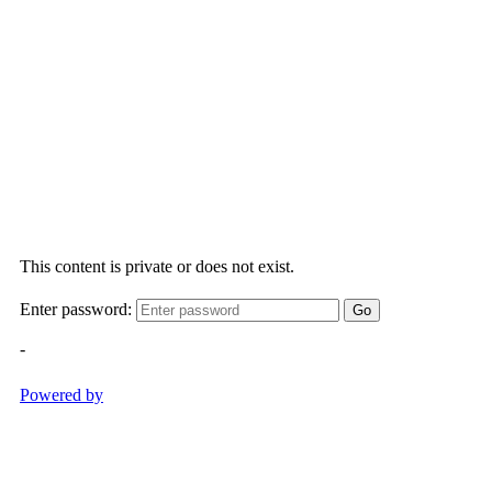
Segon
Muntanyar
Playa
del
Arenal
El
Pope
Platja
de
la
Grava
Mirador
Cala
Blanca
Mirador
Cap