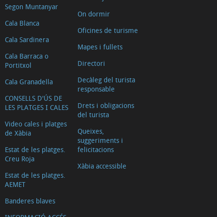
Segon Muntanyar
Punta
On dormir
del
Cala Blanca
Oficines de turisme
Arenal
Cala Sardinera
Mapes i fullets
Mirador
Cala Barraca o
Séquia
Directori
Portitxol
de
Decàleg del turista
Cala Granadella
la
responsable
CONSELLS D'ÚS DE
Nòria
Drets i obligacions
LES PLATGES I CALES
del turista
Mirador
Video cales i platges
Ambolo
Queixes,
de Xàbia
suggeriments i
Séquia
Estat de les platges.
felicitacions
de
Creu Roja
Xàbia accessible
la
Estat de les platges.
Nòria
AEMET
Montgó
Banderes blaves