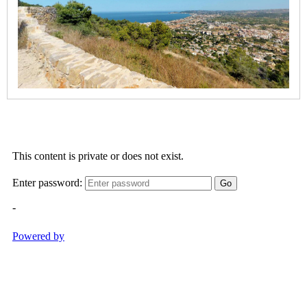
Caleta
Cala
Blanca
-
Segon
Caleta
Cala
Barraca
/
Portitxol
Cala
Granadella
Cala
Sardinera
Primer
Muntanyar