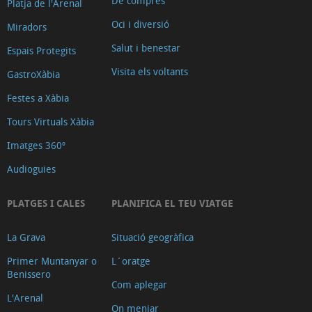
De compres
Platja de l'Arenal
Mirador
Oci i diversió
Miradors
la
Salut i benestar
Falzia
Espais Protegits
Mirador
Visita els voltants
GastroXàbia
Caletes
Festes a Xàbia
Mirador
Tours Virtuals Xàbia
de
Imatges 360º
les
Pesqueres
Audioguies
Mirador
PLATGES I CALES
PLANIFICA EL TEU VIATGE
els
Molins
La Grava
Situació geogràfica
de
Primer Muntanyar o
L´oratge
la
Benissero
Plana
Com aplegar
L'Arenal
Mirador
On menjar