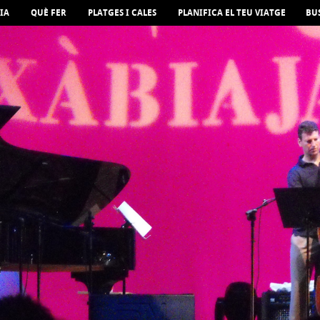
IA
QUÈ FER
PLATGES I CALES
PLANIFICA EL TEU VIATGE
BU