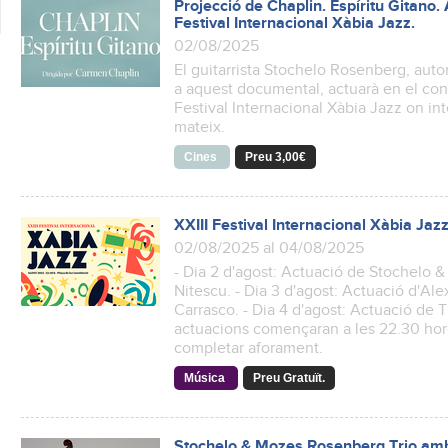
Projecció de Chaplin. Espíritu Gitano. A
Festival Internacional Xàbia Jazz.
02/08/2025
El guitarrista Stochelo Rosenberg, auto
a aquest documental, actuarà en el conc
Festival Internacional Xàbia Jazz on in
mateix.
Cines
Preu 3,00€
XXIII Festival Internacional Xàbia Jaz
02/08/2025 al 04/08/2025
- Dia 2 d'agost: Actuació de Stochelo 
Nitescu. - Dia 3 d'agost: Actuació d'Ale
Carrasco. - Dia 4 d'agost: Actuació de 
actuacions començaran a les 22.30 hores
completar aforament.
Música
Preu Gratuït.
Stochelo & Mozes Rosenberg Trio amb