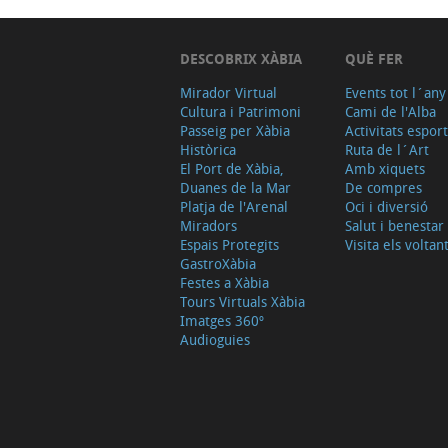
DESCOBRIX XÀBIA
QUÈ FER
Mirador Virtual
Events tot l´any
Cultura i Patrimoni
Cami de l'Alba
Passeig per Xàbia
Activitats espor
Històrica
Ruta de l´Art
El Port de Xàbia,
Amb xiquets
Duanes de la Mar
De compres
Platja de l'Arenal
Oci i diversió
Miradors
Salut i benestar
Espais Protegits
Visita els voltan
GastroXàbia
Festes a Xàbia
Tours Virtuals Xàbia
Imatges 360º
Audioguies