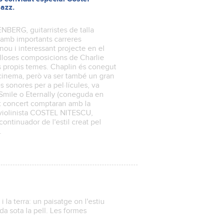
Jazz.
ERG, guitarristes de talla
 amb importants carreres
ou i interessant projecte en el
lloses composicions de Charlie
s propis temes. Chaplin és conegut
cinema, però va ser també un gran
sonores per a pel·lícules, va
Smile o Eternally (coneguda en
t concert comptaran amb la
s violinista COSTEL NITESCU,
ntinuador de l'estil creat pel
.
i la terra: un paisatge on l'estiu
a sota la pell. Les formes