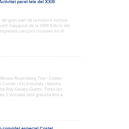
ctivitat paral·lela del XXIII
r de gran part de la música inclosa
ert inaugural de la XXIII Edició del
terpretarà cançons incloses en el
z
& Moses Rosenberg Trio i Costel
x Conde i Els Indultats i Sandra
The Ray Gelato Giants. Totes les
. L'entrada serà gratuïta fins a
 convidat especial Costel