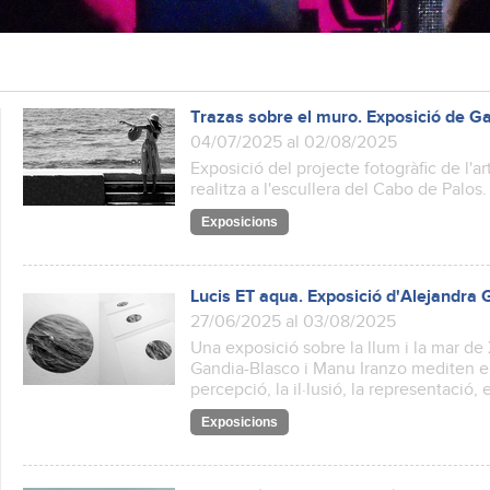
Trazas sobre el muro. Exposició de G
04/07/2025 al 02/08/2025
Exposició del projecte fotogràfic de l'ar
realitza a l'escullera del Cabo de Palos.
Exposicions
Lucis ET aqua. Exposició d'Alejandra
27/06/2025 al 03/08/2025
Una exposició sobre la llum i la mar de 
Gandia-Blasco i Manu Iranzo mediten en
percepció, la il·lusió, la representació, e
Exposicions