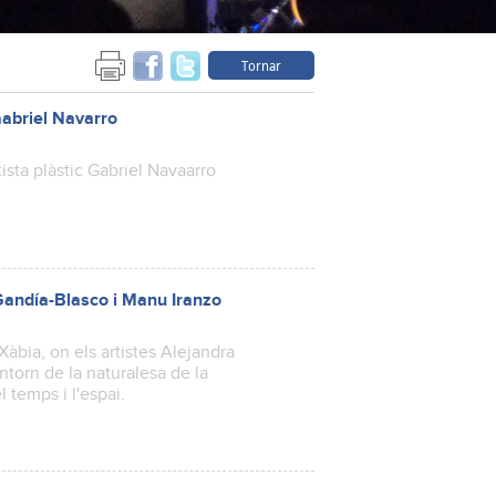
Tornar
aabriel Navarro
tista plàstic Gabriel Navaarro
 Gandía-Blasco i Manu Iranzo
Xàbia, on els artistes Alejandra
torn de la naturalesa de la
l temps i l'espai.