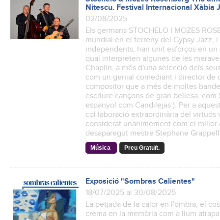
Nitescu. Festival Internacional Xàbia 
02/08/2025
Els germans STOCHELO I MOZES ROSENB
mundial en el terreny del Gypsy Jazz, i
independents, han unit esforços en un n
qual interpreten algunes de les merave
Chaplin, a més d'una selecció dels seu
com un genial comediant i director de 
compositor que a més de moltes bandes 
escriure cançons de gran bellesa, com 
espanyol com Candilejas ). Per a aques
col·laboració extraordinària del virtuó
considerat unànimement com el millor co
desaparegut mestre Stephane Grappell
Música
Preu Gratuït.
Exposició "Sombras Calientes"
18/07/2025 al 30/08/2025
La petjada de la calor en l'ombra, el cos 
crema en la memòria com a llum atrapad