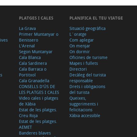
PLATGES I CALES
PLANIFICA EL TEU VIATGE
La Grava
Situació geogràfica
Primer Muntanyar o
L´oratge
tives
Benissero
Com aplegar
L'Arenal
On menjar
Segon Muntanyar
On dormir
Cala Blanca
Oficines de turisme
Cala Sardinera
Mapes i fullets
Cala Barraca o
Directori
ts
Portitxol
Decàleg del turista
Cala Granadella
responsable
CONSELLS D'ÚS DE
Drets i obligacions
LES PLATGES I CALES
del turista
Video cales i platges
Queixes,
de Xàbia
suggeriments i
Estat de les platges.
felicitacions
Creu Roja
Xàbia accessible
Estat de les platges.
AEMET
Banderes blaves