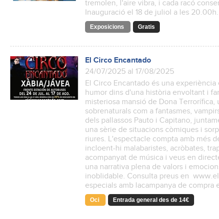
tremolen, l'aire vibra, i cada racó conse
Inauguració el 18 de juliol a les 20.00h.
Exposicions
Gratis
El Circo Encantado
24/07/2025 al 17/08/2025
El Circo Encantado és una experiència 
humor dins d'una història envoltant i fam
misteriosa mansió de Dona Terrorífica, 
sobrenaturals com a fantasmes, vampirs 
dels pallassos Pauto i Capitano, junta
una sèrie de situacions còmiques i sor
riures. L'espectacle compta amb més de 
incloent-hi malabaristes, acròbates, trap
acompanyat de música i veus en directe
una narrativa plena de valors i emocion
inoblidable. Consulta preus en www.e
especials amb lacampanya de compra en 
Oci
Entrada general des de 14€