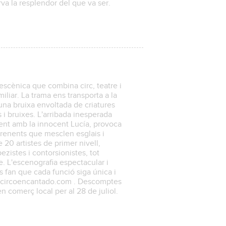
rva la resplendor del que va ser.
escènica que combina circ, teatre i
iliar. La trama ens transporta a la
una bruixa envoltada de criatures
i bruixes. L'arribada inesperada
ment amb la innocent Lucía, provoca
prenents que mesclen esglais i
20 artistes de primer nivell,
ezistes i contorsionistes, tot
. L'escenografia espectacular i
s fan que cada funció siga única i
lcircoencantado.com . Descomptes
comerç local per al 28 de juliol.