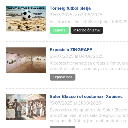
Torneig futbol platja
31/07/2025 al 02/08/2025
Inscripcions fins el 28 de juliol: 64907
Esports
inscripción 175€
Exposició ZINGRAFF
25/07/2025 al 04/08/2025
Xicotets homenatges creats a l'impuls d
durant els últims deu anys i vistos a tra
Exposicions
Soler Blasco i el costumari Xabienc
15/07/2025 al 31/08/2025
Exposició dels quadres de Soler Blasco
mai s’han vist, en la sala d’exposicions 
costums de Xàbia, junt amb materials 