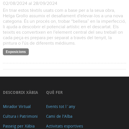
02/08/2024 al 28/09/2024
En triar estos tèxtils usats com a base per a la seua obra,
Helga Grollo assumix el desafiament d'elevar-los a una nova
categoria. És un procés on, trobar “bellesa” en la imperfecció,
li ajuda a descobrir el potencial artístic en el descartat. Els
teixits es convertixen en l'element central del seu treball on
cada peça es prepara per separat a través del tenyit, la
pintura o l'ús de diferents médiiums.
Exposicions
DESCOBRIX XÀBIA
QUÈ FER
Mirador Virtual
Events tot l´any
Cultura i Patrimoni
Cami de l'Alba
Passeig per Xàbia
Activitats esportives