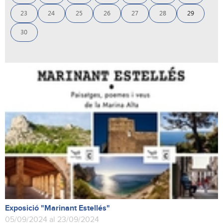
23
24
25
26
27
28
29
30
Exposició "Marinant Estellés"
05/09/2024 al 23/09/2024