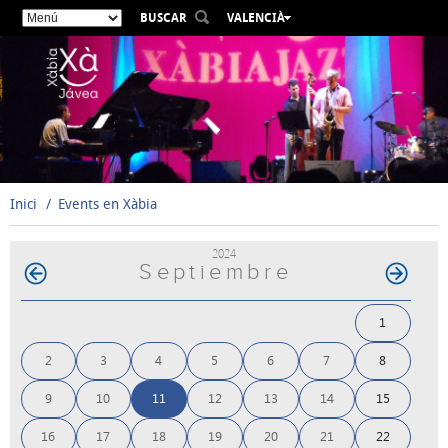
BUSCAR
VALENCIÀ
ESPAÑOL
ENGLISH
FRANÇAIS
DEUTSCH
РУССКИЙ
Inici
Events en Xàbia
2024
Septiembre
1
2
3
4
5
6
7
8
9
10
11
12
13
14
15
16
17
18
19
20
21
22