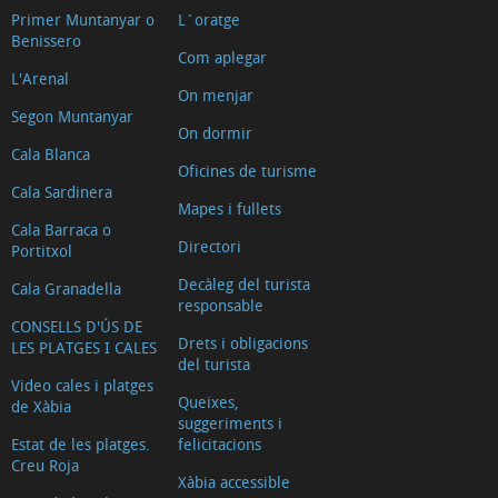
Primer Muntanyar o
L´oratge
Benissero
Com aplegar
L'Arenal
On menjar
Segon Muntanyar
On dormir
Cala Blanca
Oficines de turisme
Cala Sardinera
Mapes i fullets
Cala Barraca o
Directori
Portitxol
Decàleg del turista
Cala Granadella
responsable
CONSELLS D'ÚS DE
Drets i obligacions
LES PLATGES I CALES
del turista
Video cales i platges
Queixes,
de Xàbia
suggeriments i
Estat de les platges.
felicitacions
Creu Roja
Xàbia accessible