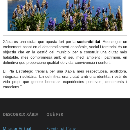
Xàbia és una ciutat que aposta fort per la
sostenibilitat
. Aconseguir un
creixement basat en el desenrotllament econòmic, social i territorial és un
objectiu clar en la gestió del municipi per a construir una ciutat més
habitable, més compromesa amb el seu medi ambient i patrimoni, en
definitiva que proporcione qualitat de vida, convivència i confort.
El Pla Estratègic treballa per una Xàbia més respectuosa, acollidora,
integrada i solidària. En definitiva una ciutat amb una identitat i estil de
vida propi que genere benestar, experiències positives, sentiments i
emocions."
DESCOBRIX XÀBIA
QUÈ FER
Mirador Virtual
Events tot l´any