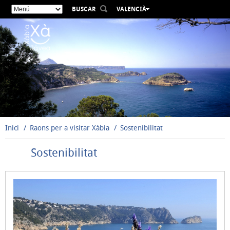
BUSCAR
VALENCIÀ
ESPAÑOL
ENGLISH
FRANÇAIS
DEUTSCH
РУССКИЙ
Inici
Raons per a visitar Xàbia
Sostenibilitat
Sostenibilitat