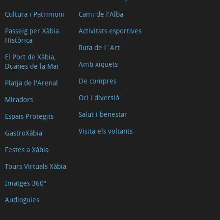
Cultura i Patrimoni
Cami de l'Alba
Passeig per Xàbia
Activitats esportives
Històrica
Ruta de l´Art
El Port de Xàbia,
Amb xiquets
Duanes de la Mar
De compres
Platja de l'Arenal
Oci i diversió
Miradors
Salut i benestar
Espais Protegits
Visita els voltants
GastroXàbia
Festes a Xàbia
Tours Virtuals Xàbia
Imatges 360º
Audioguies