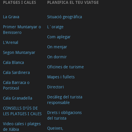
PLATGES I CALES
PLANIFICA EL TEU VIATGE
La Grava
Situació geogràfica
Primer Muntanyar o
L´oratge
Benissero
Com aplegar
L'Arenal
On menjar
Segon Muntanyar
On dormir
Cala Blanca
Oficines de turisme
Cala Sardinera
Mapes i fullets
Cala Barraca o
Directori
Portitxol
Decàleg del turista
Cala Granadella
responsable
CONSELLS D'ÚS DE
Drets i obligacions
LES PLATGES I CALES
del turista
Video cales i platges
Queixes,
de Xàbia